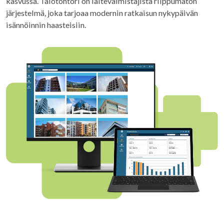
kasvussa. Talotohtori on laitevalmistajista riippumaton
järjestelmä, joka tarjoaa modernin ratkaisun nykypäivän
isännöinnin haasteisiin.