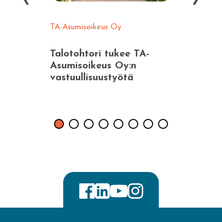
TA-Asumisoikeus Oy
Opiskeli
Talotohtori tukee TA-
POAS r
Asumisoikeus Oy:n
lakimuu
vastuullisuustyötä
Talotoh
palovar
isossa