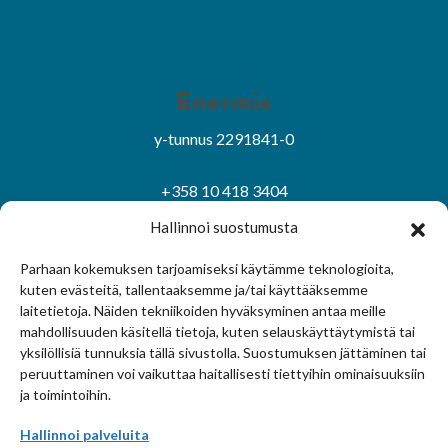
Enermix
y-tunnus 2291841-0
+358 10 418 3404
asiakaspalvelu@enermix.fi
Hallinnoi suostumusta
Sivuston käyttöehdot
|
Tietosuojaseloste
Parhaan kokemuksen tarjoamiseksi käytämme teknologioita,
Evästekäytäntö
|
Hallitse suostumusta
kuten evästeitä, tallentaaksemme ja/tai käyttääksemme
laitetietoja. Näiden tekniikoiden hyväksyminen antaa meille
mahdollisuuden käsitellä tietoja, kuten selauskäyttäytymistä tai
© Enermix Oy 2024
yksilöllisiä tunnuksia tällä sivustolla. Suostumuksen jättäminen tai
peruuttaminen voi vaikuttaa haitallisesti tiettyihin ominaisuuksiin
ja toimintoihin.
Hallinnoi palveluita