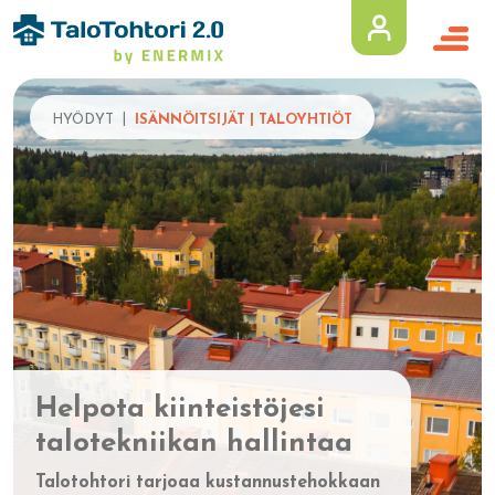
HYÖDYT
ISÄNNÖITSIJÄT | TALOYHTIÖT
Helpota kiinteistöjesi
talotekniikan hallintaa
Talotohtori tarjoaa kustannustehokkaan