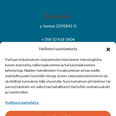
Enermix
y-tunnus 2291841-0
+358 10 418 3404
asiakaspalvelu@enermix.fi
Hallinnoi suostumusta
Sivuston käyttöehdot
|
Tietosuojaseloste
Parhaan kokemuksen tarjoamiseksi käytämme teknologioita,
kuten evästeitä, tallentaaksemme ja/tai käyttääksemme
Evästekäytäntö
|
Hallitse suostumusta
laitetietoja. Näiden tekniikoiden hyväksyminen antaa meille
mahdollisuuden käsitellä tietoja, kuten selauskäyttäytymistä tai
© Enermix Oy 2024
yksilöllisiä tunnuksia tällä sivustolla. Suostumuksen jättäminen tai
peruuttaminen voi vaikuttaa haitallisesti tiettyihin ominaisuuksiin
ja toimintoihin.
Hallinnoi palveluita