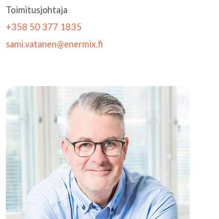
Toimitusjohtaja
+358 50 377 1835
sami.vatanen@enermix.fi