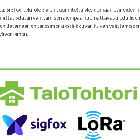
a: Sigfox-teknologia on suunniteltu yksinomaan esineiden int
a mittausdatan välittämisen aiempaa huomattavasti edullise
rien datamäärien tai esimerkiksi liikkuvan kuvan välittämisee
ylivertainen.