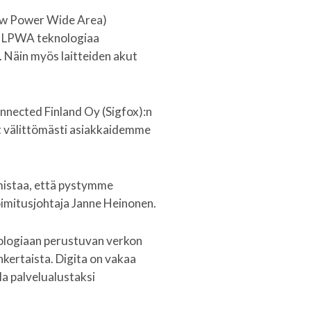
Low Power Wide Area)
n. LPWA teknologiaa
. Näin myös laitteiden akut
ected Finland Oy (Sigfox):n
t välittömästi asiakkaidemme
rmistaa, että pystymme
oimitusjohtaja Janne Heinonen.
nologiaan perustuvan verkon
nkertaista. Digita on vakaa
lla palvelualustaksi