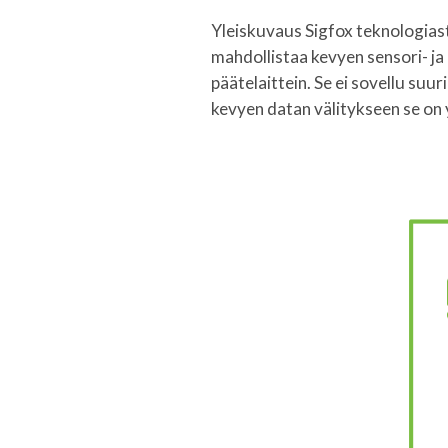
Yleiskuvaus Sigfox teknologiast
mahdollistaa kevyen sensori- j
päätelaittein. Se ei sovellu suu
kevyen datan välitykseen se on 