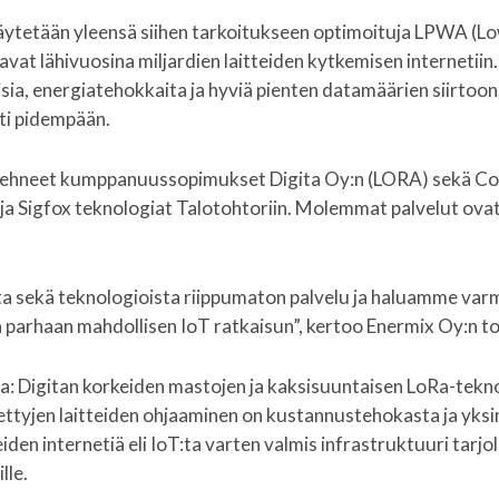
 käytetään yleensä siihen tarkoitukseen optimoituja LPWA (
vat lähivuosina miljardien laitteiden kytkemisen internetii
isia, energiatehokkaita ja hyviä pienten datamäärien siirtoon
ti pidempään.
hneet kumppanuussopimukset Digita Oy:n (LORA) sekä Conn
ja Sigfox teknologiat Talotohtoriin. Molemmat palvelut ova
sta sekä teknologioista riippumaton palvelu ja haluamme va
 parhaan mahdollisen IoT ratkaisun”, kertoo Enermix Oy:n t
: Digitan korkeiden mastojen ja kaksisuuntaisen LoRa-tek
tettyjen laitteiden ohjaaminen on kustannustehokasta ja yksi
eiden internetiä eli IoT:ta varten valmis infrastruktuuri tarjo
lle.