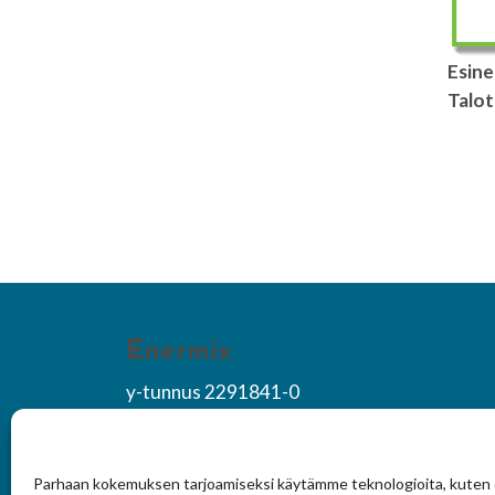
Esine
Talot
Enermix
y-tunnus 2291841-0
+358 10 418 3404
asiakaspalvelu@enermix.fi
Parhaan kokemuksen tarjoamiseksi käytämme teknologioita, kuten 