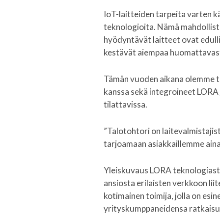
IoT-laitteiden tarpeita varten
teknologioita. Nämä mahdollista
hyödyntävät laitteet ovat edull
kestävät aiempaa huomattavas
Tämän vuoden aikana olemme te
kanssa sekä integroineet LORA 
tilattavissa.
”Talotohtori on laitevalmistaji
tarjoamaan asiakkaillemme aina
Yleiskuvaus LORA teknologiasta
ansiosta erilaisten verkkoon lii
kotimainen toimija, jolla on esin
yrityskumppaneidensa ratkaisui