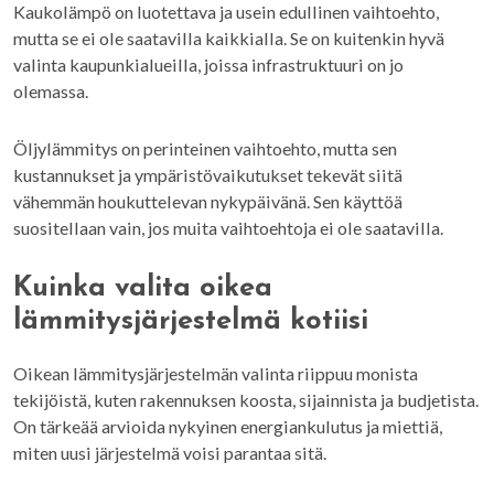
Kaukolämpö on luotettava ja usein edullinen vaihtoehto,
mutta se ei ole saatavilla kaikkialla. Se on kuitenkin hyvä
valinta kaupunkialueilla, joissa infrastruktuuri on jo
olemassa.
Öljylämmitys on perinteinen vaihtoehto, mutta sen
kustannukset ja ympäristövaikutukset tekevät siitä
vähemmän houkuttelevan nykypäivänä. Sen käyttöä
suositellaan vain, jos muita vaihtoehtoja ei ole saatavilla.
Kuinka valita oikea
lämmitysjärjestelmä kotiisi
Oikean lämmitysjärjestelmän valinta riippuu monista
tekijöistä, kuten rakennuksen koosta, sijainnista ja budjetista.
On tärkeää arvioida nykyinen energiankulutus ja miettiä,
miten uusi järjestelmä voisi parantaa sitä.