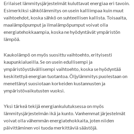
Erilaiset lämmitysjärjestelmät kuluttavat energiaa eri tavoin.
Esimerkiksi sähkölämmitys on usein kalliimpaa kuin muut
vaihtoehdot, koska sähkö on suhteellisen kallista. Toisaalta,
maalämpöpumput ja ilmalämpöpumput voivat olla
energiatehokkaampia, koska ne hyödyntävät ympäristön
lämpöä.
Kaukolämpö on myös suosittu vaihtoehto, erityisesti
kaupunkialueilla. Se on usein edullisempi ja
ympäristöystävällisempi vaihtoehto, koska se hyödyntää
keskitettyä energian tuotantoa. Öljylämmitys puolestaan on
menettänyt suosiotaan korkeiden kustannusten ja
ympäristövaikutusten vuoksi.
Yksi tärkeä tekijä energiankulutuksessa on myös
lämmitysjärjestelmän ikä ja kunto. Vanhemmat järjestelmät
voivat olla vähemmän energiatehokkaita, joten niiden
päivittäminen voi tuoda merkittäviä säästöjä.