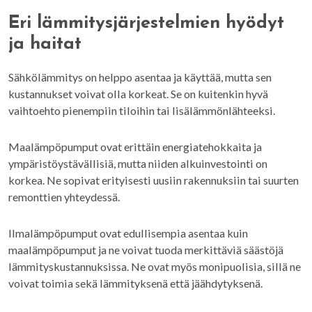
Eri lämmitysjärjestelmien hyödyt
ja haitat
Sähkölämmitys on helppo asentaa ja käyttää, mutta sen
kustannukset voivat olla korkeat. Se on kuitenkin hyvä
vaihtoehto pienempiin tiloihin tai lisälämmönlähteeksi.
Maalämpöpumput ovat erittäin energiatehokkaita ja
ympäristöystävällisiä, mutta niiden alkuinvestointi on
korkea. Ne sopivat erityisesti uusiin rakennuksiin tai suurten
remonttien yhteydessä.
Ilmalämpöpumput ovat edullisempia asentaa kuin
maalämpöpumput ja ne voivat tuoda merkittäviä säästöjä
lämmityskustannuksissa. Ne ovat myös monipuolisia, sillä ne
voivat toimia sekä lämmityksenä että jäähdytyksenä.