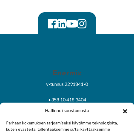
Enermix
y-tunnus 2291841-0
+358 10 418 3404
asiakaspalvelu@enermix.fi
Hallinnoi suostumusta
Sivuston käyttöehdot
|
Tietosuojaseloste
Parhaan kokemuksen tarjoamiseksi käytämme teknologioita,
kuten evästeitä, tallentaaksemme ja/tai käyttääksemme
Evästekäytäntö
|
Hallitse suostumusta