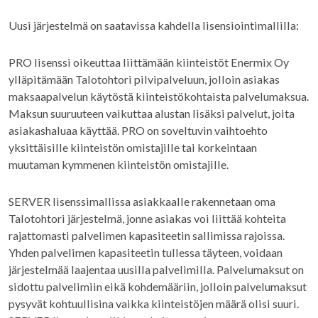
Uusi järjestelmä on saatavissa kahdella lisensiointimallilla:
PRO lisenssi oikeuttaa liittämään kiinteistöt Enermix Oy
ylläpitämään Talotohtori pilvipalveluun, jolloin asiakas
maksaapalvelun käytöstä kiinteistökohtaista palvelumaksua.
Maksun suuruuteen vaikuttaa alustan lisäksi palvelut, joita
asiakashaluaa käyttää. PRO on soveltuvin vaihtoehto
yksittäisille kiinteistön omistajille tai korkeintaan
muutaman kymmenen kiinteistön omistajille.
SERVER lisenssimallissa asiakkaalle rakennetaan oma
Talotohtori järjestelmä, jonne asiakas voi liittää kohteita
rajattomasti palvelimen kapasiteetin sallimissa rajoissa.
Yhden palvelimen kapasiteetin tullessa täyteen, voidaan
järjestelmää laajentaa uusilla palvelimilla. Palvelumaksut on
sidottu palvelimiin eikä kohdemääriin, jolloin palvelumaksut
pysyvät kohtuullisina vaikka kiinteistöjen määrä olisi suuri.