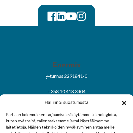
Enermix
y-tunnus 2291841-0
+358 10 418 3404
asiakaspalvelu@enermix.fi
Hallinnoi suostumusta
Sivuston käyttöehdot
|
Tietosuojaseloste
Parhaan kokemuksen tarjoamiseksi käytämme teknologioita,
Evästekäytäntö
|
Hallitse suostumusta
kuten evästeitä, tallentaaksemme ja/tai käyttääksemme
laitetietoja. Näiden tekniikoiden hyväksyminen antaa meille